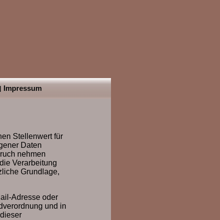
Impressum
|
hen Stellenwert für
ogener Daten
spruch nehmen
die Verarbeitung
zliche Grundlage,
ail-Adresse oder
ndverordnung und in
dieser