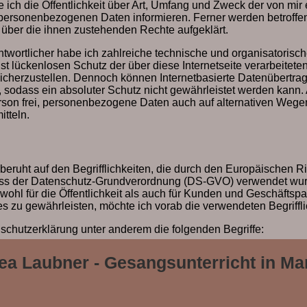
ich die Öffentlichkeit über Art, Umfang und Zweck der von mir
 personenbezogenen Daten informieren. Ferner werden betroffe
 über die ihnen zustehenden Rechte aufgeklärt.
antwortlicher habe ich zahlreiche technische und organisatori
t lückenlosen Schutz der über diese Internetseite verarbeitete
herzustellen. Dennoch können Internetbasierte Datenübertra
, sodass ein absoluter Schutz nicht gewährleistet werden kann
erson frei, personenbezogene Daten auch auf alternativen Wege
itteln.
eruht auf den Begrifflichkeiten, die durch den Europäischen Ri
ss der Datenschutz-Grundverordnung (DS-GVO) verwendet wur
wohl für die Öffentlichkeit als auch für Kunden und Geschäftspa
es zu gewährleisten, möchte ich vorab die verwendeten Begriffli
schutzerklärung unter anderem die folgenden Begriffe:
 Daten
ea Laubner - Gesangsunterricht in Ma
sind alle Informationen, die sich auf eine identifizierte oder id
olgenden "betroffene Person") beziehen. Als identifizierbar wird