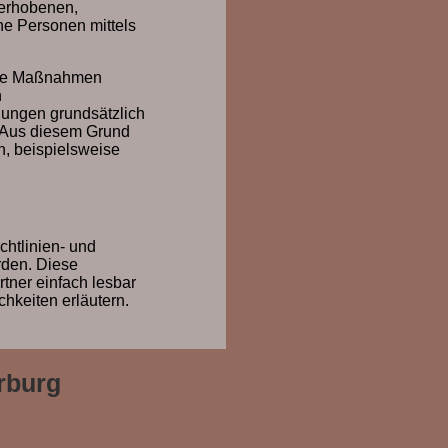
 erhobenen,
ne Personen mittels
sche Maßnahmen
n
gungen grundsätzlich
. Aus diesem Grund
n, beispielsweise
chtlinien- und
den. Diese
rtner einfach lesbar
chkeiten erläutern.
rburg
entifizierbare
 eine natürliche