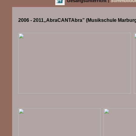
Gesangsunterricht
Stimmbildu
|
2006 - 2011„AbraCANTAbra” (Musikschule Marbur