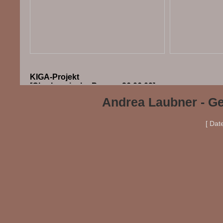
KIGA-Projekt
[Oberhessische Presse, 26.06.09]
Andrea Laubner - Ge
[ Dat