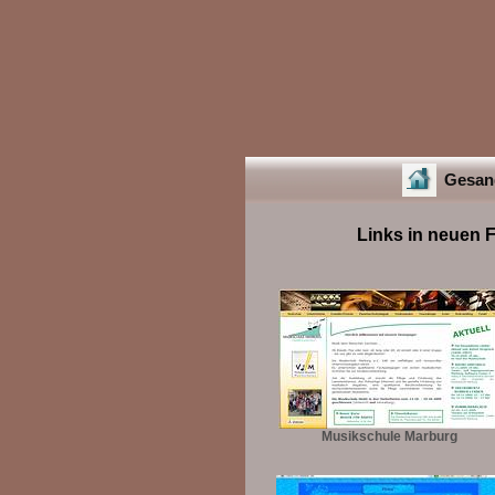
Gesang
Links in neuen 
Musikschule Marburg