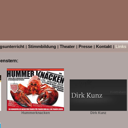
sunterricht
Stimmbildung
Theater
Presse
Kontakt
Links
|
|
|
|
|
Fenstern:
Hummerknacken
Dirk Kunz