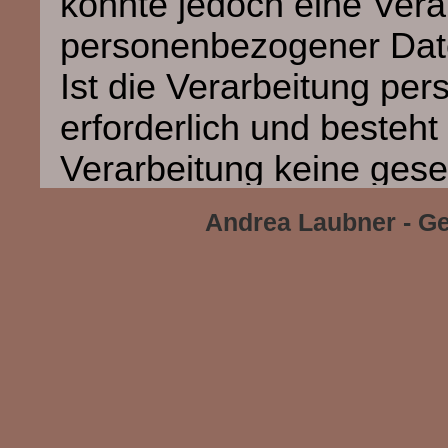
könnte jedoch eine Vera
personenbezogener Date
Ist die Verarbeitung p
erforderlich und besteht
Verarbeitung keine gese
ich generell eine Einwil
Andrea Laubner - Ge
Person ein.
Die Verarbeitung perso
beispielsweise des Name
Adresse oder Telefonnu
Person, erfolgt stets im 