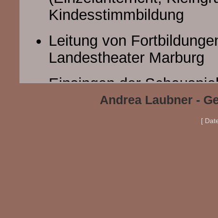
Kindesstimmbildung
Leitung von Fortbildung
Landestheater Marburg
Einsingen der Schauspiel
Produktionen
Andrea Laubner - Ge
[ Dat
Bandbörse - Join the Ba
Chöre: ChoriFeen, Hessi
Chor-E-Motion, Musicalch
Kinderchor und Thetaer